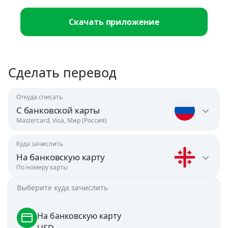
Скачать приложение
Сделать перевод
Откуда списать
С банковской карты
Mastercard, Visa, Мир (Россия)
Куда зачислить
Россия
На банковскую карту
RUB
По номеру карты
Узбекистан
Сумма списания
Сумма зачисления
Выберите куда зачислить
Австрия
rub
usd
UZS
USD
Курс
1.00 USD = 88.2489 RUB
На банковскую карту
USD