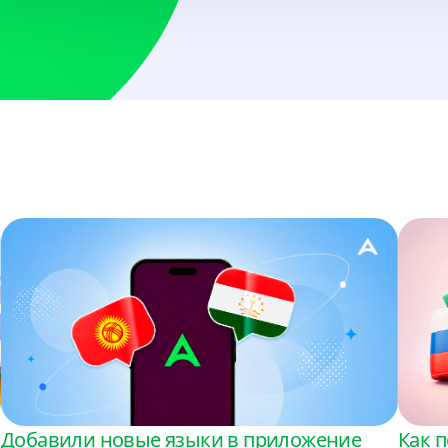
BYN, USD
Болгария
USD
Босния и Герцегов
USD
Бразилия
USD
Вьетнам
VND, USD
Гана
USD
Гондурас
Добавили новые языки в приложение
Как п