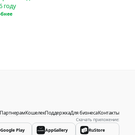
6 году
обнее
спублика
Партнерам
Кошелек
Поддержка
Для бизнеса
Контакты
Скачать приложение:
Google Play
AppGallery
RuStore