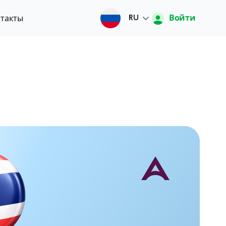
Войти
такты
RU
Русский
O'zbek
English
中文