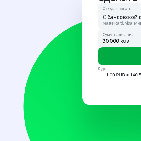
Откуда списать
С банковской 
Mastercard, Visa, Ми
Сумма списания
rub
Россия
RUB
Узбекист
Курс
UZS
1.00 RUB = 140.