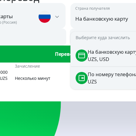
Страна получателя
карты
На банковскую карту
р (Россия)
Сумма зачисления
Выберите куда зачислить
uzs
Австрия
USD
На банковскую карт
Перевести
UZS, USD
Азербайджан
ан
Зачисление
Комиссия
USD, RUB
5000
По номеру телефон
UZS
Несколько минут
29 RUB
UZS
Аргентина
USD
Армения
AMD, USD
Беларусь