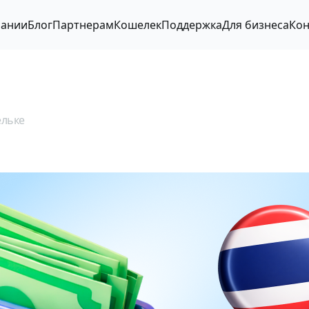
пании
Блог
Партнерам
Кошелек
Поддержка
Для бизнеса
Кон
ельке