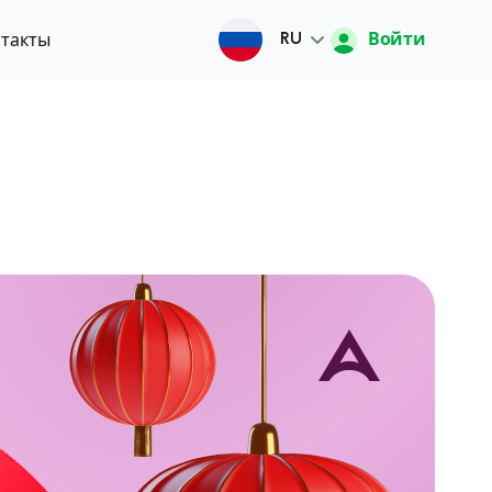
Войти
такты
RU
Русский
O'zbek
English
中文