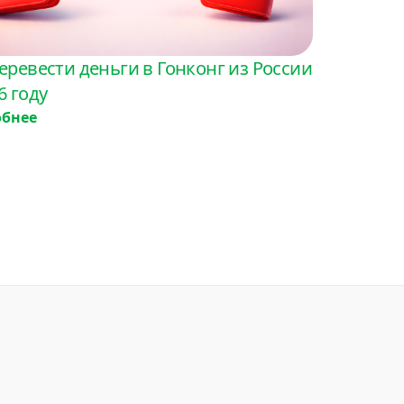
еревести деньги в Гонконг из России
6 году
обнее
спублика