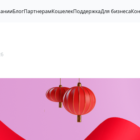
пании
Блог
Партнерам
Кошелек
Поддержка
Для бизнеса
Кон
26