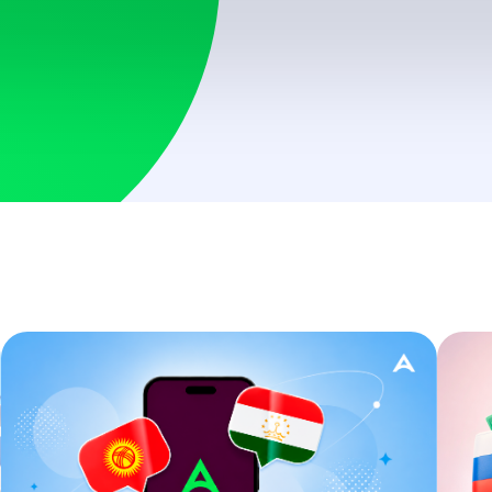
AMD, USD
Беларусь
BYN, USD
Болгария
USD
Босния и Герцегов
USD
Бразилия
USD
Вьетнам
VND
Гана