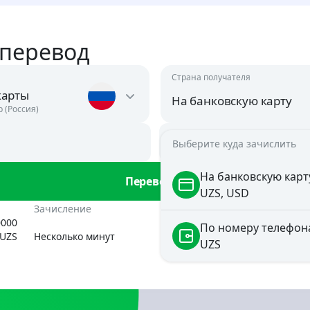
 перевод
Страна получателя
карты
На банковскую карту
р (Россия)
Сумма зачисления
Выберите куда зачислить
uzs
Австрия
USD
На банковскую карт
Перевести
UZS, USD
Азербайджан
ан
Зачисление
Комиссия
USD, RUB
0000
По номеру телефон
UZS
Несколько минут
29 RUB
UZS
Аргентина
USD
Армения