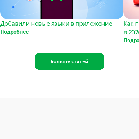
USD
Гондурас
Добавили новые языки в приложение
Как п
USD
в 202
Подробнее
Подр
Гонконг
USD
Больше статей
Греция
USD
Грузия
USD
Доминиканская ре
USD
Египет