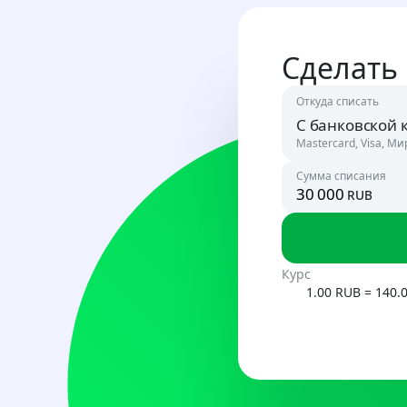
Сделать
Откуда списать
С банковской 
Mastercard, Visa, Ми
Сумма списания
rub
Россия
RUB
Узбекист
Курс
UZS
1.00 RUB = 140.