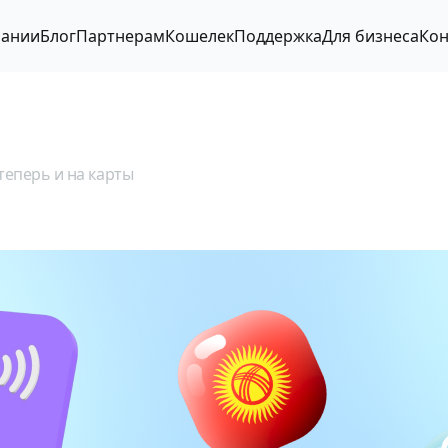
пании
Блог
Партнерам
Кошелек
Поддержка
Для бизнеса
Кон
еперь и на карты