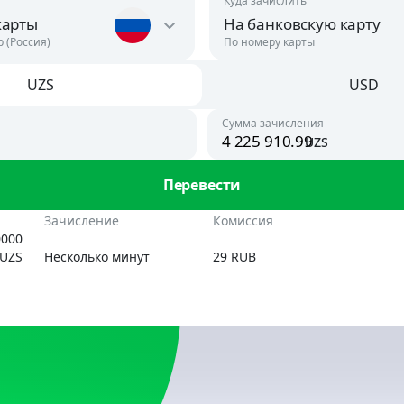
Куда зачислить
карты
На банковскую карту
р (Россия)
По номеру карты
UZS
USD
Австрия
USD
Сумма зачисления
На банковскую карт
uzs
UZS, USD
Азербайджан
ан
Перевести
USD, RUB
По номеру телефон
UZS
Зачисление
Комиссия
Аргентина
0000
USD
UZS
Несколько минут
29 RUB
Армения
AMD, USD
Беларусь
BYN, USD