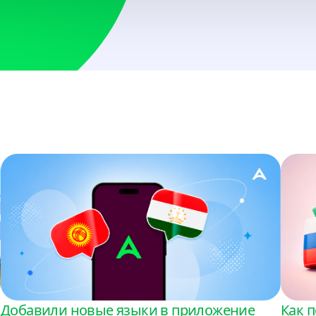
Болгария
USD
Босния и Герцегов
USD
Бразилия
USD
Вьетнам
VND, USD
Гана
USD
Гондурас
USD
Добавили новые языки в приложение
Как п