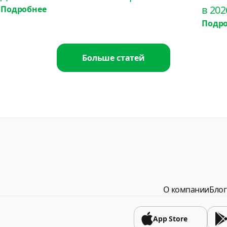
в 202
Подробнее
Гонконг
Подр
USD
Греция
Больше статей
USD
Грузия
USD
Доминиканская ре
USD
Египет
USD
О компании
Блог
Замбия
USD
App Store