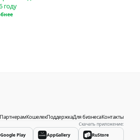
6 году
обнее
спублика
Партнерам
Кошелек
Поддержка
Для бизнеса
Контакты
Скачать приложение:
Google Play
AppGallery
RuStore