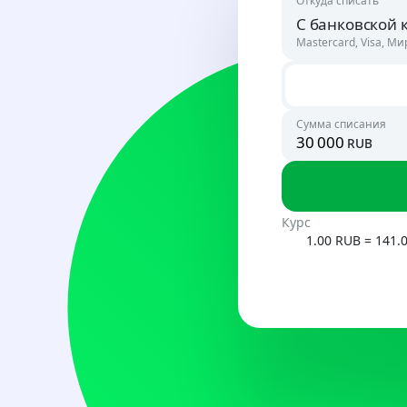
Откуда списать
С банковской 
Mastercard, Visa, Ми
Россия
RUB
Сумма списания
rub
Узбекист
UZS
Курс
1.00 RUB = 141.