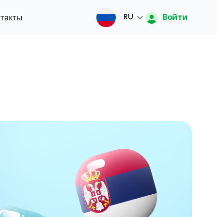
Войти
такты
RU
Русский
O'zbek
English
中文