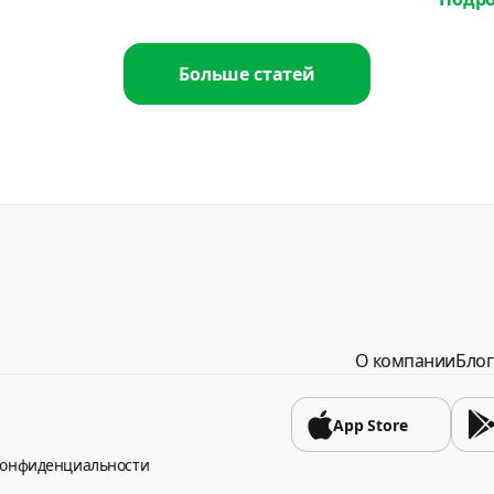
USD
Греция
Больше статей
USD
Грузия
USD
Доминиканская ре
USD
Египет
USD
О компании
Блог
Замбия
USD
App Store
конфиденциальности
Израиль
USD