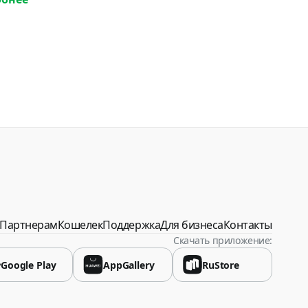
спублика
Партнерам
Кошелек
Поддержка
Для бизнеса
Контакты
Скачать приложение:
Google Play
AppGallery
RuStore