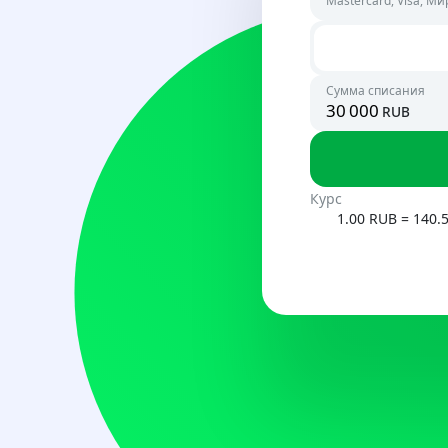
Mastercard, Visa, Ми
Россия
RUB
Сумма списания
rub
Узбекист
UZS
Курс
1.00 RUB = 140.