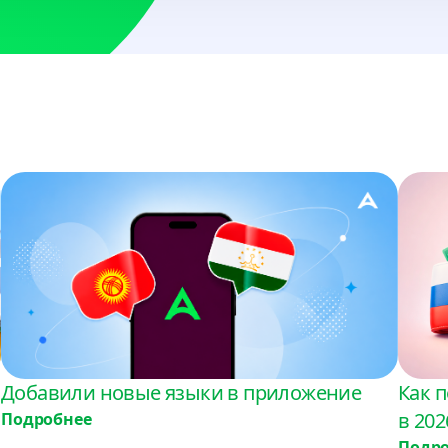
USD
Босния и Герцегов
USD
Бразилия
USD
Вьетнам
VND, USD
Гана
USD
Гондурас
USD
Добавили новые языки в приложение
Как п
в 202
Подробнее
Гонконг
Подр