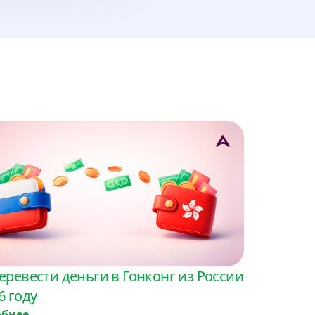
ина
еревести деньги в Гонконг из России
6 году
обнее