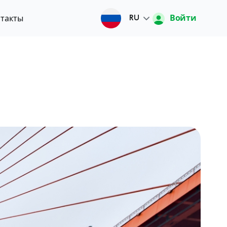
Войти
такты
RU
Русский
O'zbek
English
中文