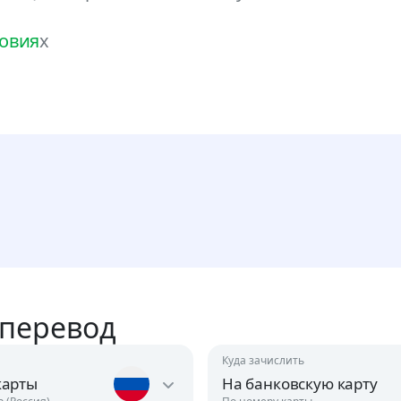
ловия
х
 перевод
Куда зачислить
карты
На банковскую карту