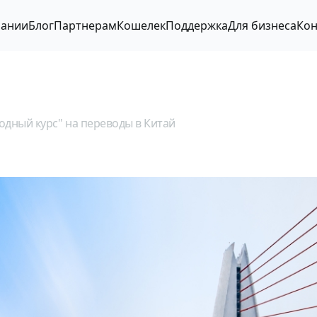
пании
Блог
Партнерам
Кошелек
Поддержка
Для бизнеса
Кон
одный курс" на переводы в Китай