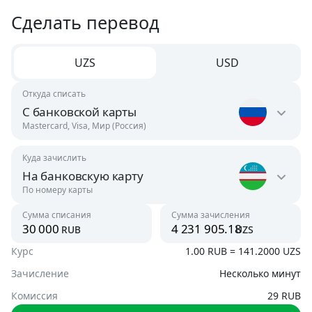
Сделать перевод
UZS
USD
Откуда списать
С банковской карты
Mastercard, Visa, Мир (Россия)
Куда зачислить
Россия
На банковскую карту
RUB
По номеру карты
Узбекистан
Сумма списания
Сумма зачисления
Австрия
rub
uzs
UZS
USD
Курс
1.00 RUB = 141.2000 UZS
На банковскую карту
UZS, USD
Зачисление
Несколько минут
Азербайджан
USD, RUB
Комиссия
29 RUB
По номеру телефона