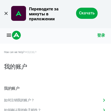
Переводите за 
Скачать
минуты в 
приложении
登录
How can we help?
我的账户
我的账户
我的账户
如何注销我的账户？
如何确认我的电子邮件？