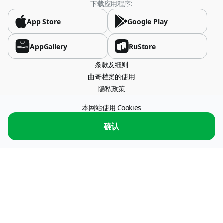
下载应用程序:
USD
App Store
Google Play
Brazil
USD
AppGallery
RuStore
条款及细则
Bulgaria
曲奇档案的使用
USD
隐私政策
China
本网站使用 Cookies
办公室地址 115054，莫斯科，斯特雷米亚尼巷，26 号。
CNY
服务运营商："ПС ПРОЦЕССИНГ" 有限责任公司，纳税人识别号 7722773179 信
确认
息交换服务运营商
信息交换服务的运营商
Colombia
USD
Costa Rica
USD
Dominican Republic