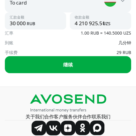
RUB
To card
Uzbekistan
汇款金额
收款金额
Argentina
rub
uzs
UZS
USD
汇率
1.00 RUB = 140.5000 UZS
To card
UZS, USD
到账
几分钟
Armenia
AMD, USD
手续费
29 RUB
By phone number
继续
UZS
Austria
USD
By card number
USD
Azerbaijan
USD, RUB
Belarus
关于我们
合作
客户服务
伙伴合作
联系我们
BYN, USD
Bosnia and Herzegovina