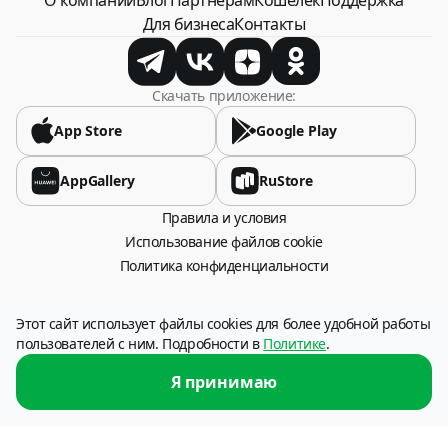
Для бизнеса
Контакты
Скачать приложение:
App Store
Google Play
AppGallery
RuStore
Правила и условия
Использование файлов cookie
Политика конфиденциальности
115054, город Москва, Стремянный переулок, дом 26.
Этот сайт использует файлы cookies для более удобной работы
Оператор сервиса: НКО «Платежи и расчеты» (АО), ИНН 6316049606
пользователей с ним. Подробности в
Политике
.
Услуга по переводу денежных средств предоставляется НКО «Платежи и
расчеты» (АО), (г. Самара). Лицензия Банка России № 3324-Р от 12.01.2018
Я принимаю
г.