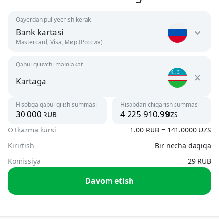
Qayerdan pul yechish kerak
Bank kartasi
Mastercard, Visa, Мир (Россия)
Qabul qiluvchi mamlakat
O'zbekiston
UZS
Kartaga
Rossiya
Hisobga qabul qilish summasi
Hisobdan chiqarish summasi
Argentina
rub
uzs
RUB
USD
O'tkazma kursi
1.00 RUB = 141.0000 UZS
Kartaga
UZS
Kirirtish
Bir necha daqiqa
Armaniston
AMD, USD
Komissiya
29 RUB
Telefon raqami orqali
Davom etish
UZS
Avstriya
USD
To card
USD