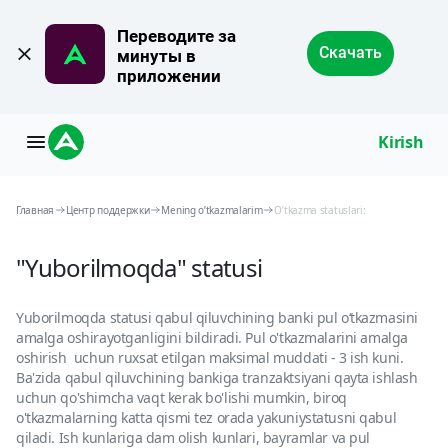
Переводите за 
Скачать
минуты в 
приложении
Kirish
Главная
Центр поддержки
Mening o’tkazmalarim
O’tkazma statuslari:
"Yuborilmoqda" statusi
Yuborilmoqda statusi qabul qiluvchining banki pul o‘tkazmasini
amalga oshirayotganligini bildiradi. Pul o'tkazmalarini amalga
oshirish uchun ruxsat etilgan maksimal muddati - 3 ish kuni.
Ba'zida qabul qiluvchining bankiga tranzaktsiyani qayta ishlash
uchun qo'shimcha vaqt kerak bo'lishi mumkin, biroq
o'tkazmalarning katta qismi tez orada yakuniystatusni qabul
qiladi. Ish kunlariga dam olish kunlari, bayramlar va pul