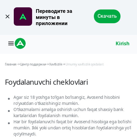
Переводите за 
Скачать
минуты в 
приложении
Kirish
Главная
Центр поддержки
Xavfsizlik
Umumiy xavfsizlik qoidalari:
Foydalanuvchi cheklovlari
Agar siz 18 yoshga to'lgan bo'lsangiz, Avosend hisobini
ro'yxatdan o'tkazishingiz mumkin.
O'tkazmalarni amalga oshirish uchun faqat shaxsiy bank
kartalaridan foydalanish mumkin.
Har bir foydalanuvchi faqat bir Avosend hisobiga ega bo'lishi
mumkin. Ikki yoki undan ortiq hisoblardan foydalanishga yo'l
qo'yilmaydi.