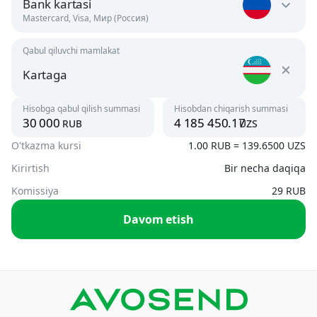
Bank kartasi
Mastercard, Visa, Мир (Россия)
Qabul qiluvchi mamlakat
O'zbekiston
UZS
Kartaga
Rossiya
Hisobga qabul qilish summasi
Hisobdan chiqarish summasi
Argentina
rub
uzs
RUB
USD
O'tkazma kursi
1.00 RUB = 139.6500 UZS
Kartaga
UZS
Kirirtish
Bir necha daqiqa
Armaniston
AMD, USD
Komissiya
29 RUB
Telefon raqami orqali
Davom etish
UZS
Avstriya
USD
To card
USD
Belarus
BYN, USD
Karta raqamiga o‘tkazma