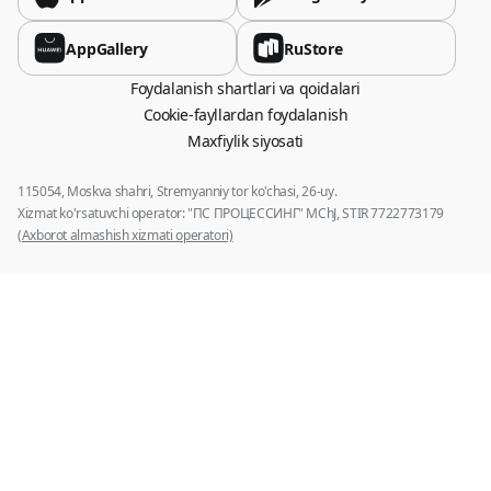
AppGallery
RuStore
Foydalanish shartlari va qoidalari
Cookie-fayllardan foydalanish
Maxfiylik siyosati
115054, Moskva shahri, Stremyanniy tor ko'chasi, 26-uy.
Xizmat ko'rsatuvchi operator: "ПС ПРОЦЕССИНГ" MChJ, STIR 7722773179
(Axborot almashish xizmati operatori)