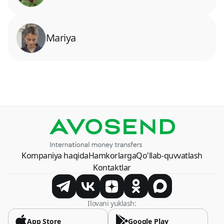
Mariya
Kompaniya haqida
Hamkorlarga
Qo'llab-quvvatlash
Kontaktlar
Ilovani yuklash:
App Store
Google Play