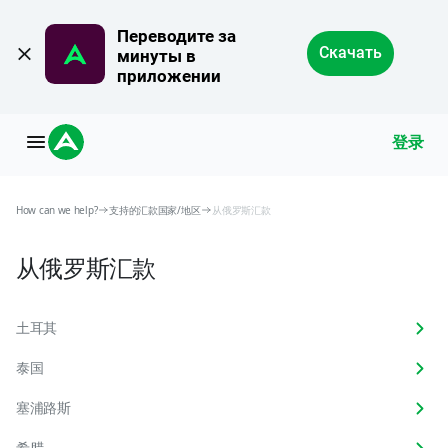
Переводите за 
Скачать
минуты в 
приложении
登录
How can we help?
支持的汇款国家/地区
从俄罗斯汇款
从俄罗斯汇款
土耳其
泰国
塞浦路斯
希腊