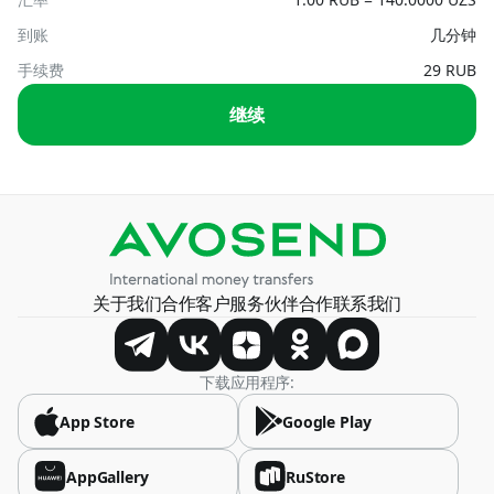
To card
UZS, USD
到账
几分钟
Armenia
AMD, USD
手续费
29 RUB
By phone number
继续
UZS
Austria
USD
By card number
USD
Azerbaijan
USD, RUB
Belarus
关于我们
合作
客户服务
伙伴合作
联系我们
BYN, USD
Bosnia and Herzegovina
下载应用程序:
USD
App Store
Google Play
Brazil
USD
AppGallery
RuStore