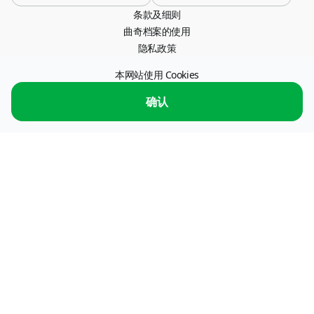
条款及细则
Bulgaria
曲奇档案的使用
USD
隐私政策
China
本网站使用 Cookies
办公室地址 115054，莫斯科，斯特雷米亚尼巷，26 号。
CNY
服务运营商："ПС ПРОЦЕССИНГ" 有限责任公司，纳税人识别号 7722773179 信
确认
息交换服务运营商
信息交换服务的运营商
Colombia
USD
Costa Rica
USD
Dominican Republic
USD
Egypt
USD