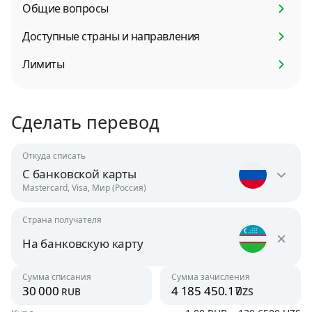
Общие вопросы
Доступные страны и направления
Лимиты
Сделать перевод
Откуда списать
С банковской карты
Mastercard, Visa, Мир (Россия)
Страна получателя
Россия
RUB
На банковскую карту
Узбекистан
Сумма списания
Сумма зачисления
Австрия
rub
uzs
UZS
USD