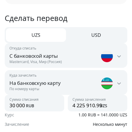
Сделать перевод
UZS
USD
Откуда списать
С банковской карты
Mastercard, Visa, Мир (Россия)
Куда зачислить
Россия
На банковскую карту
RUB
По номеру карты
Узбекистан
Сумма списания
Сумма зачисления
Австрия
rub
uzs
UZS
USD
Курс
1.00 RUB = 141.0000 UZS
На банковскую карту
UZS, USD
Зачисление
Несколько минут
Азербайджан