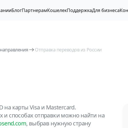
пании
Блог
Партнерам
Кошелек
Поддержка
Для бизнеса
Кон
 направления
Отправка переводов из России
на карты Visa и Mastercard.
 и способах отправки можно найти на
osend.com
, выбрав нужную страну