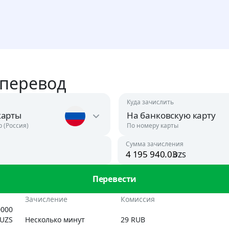
 перевод
Куда зачислить
карты
На банковскую карту
р (Россия)
По номеру карты
Сумма зачисления
uzs
Австрия
USD
Перевести
Азербайджан
ан
Зачисление
Комиссия
USD, RUB
0000
UZS
Несколько минут
29 RUB