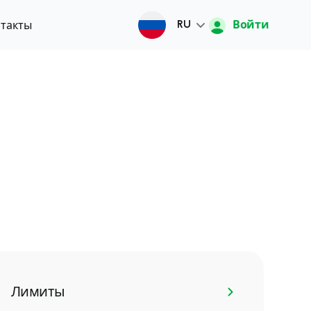
Войти
такты
RU
Русский
O'zbek
English
中文
Лимиты