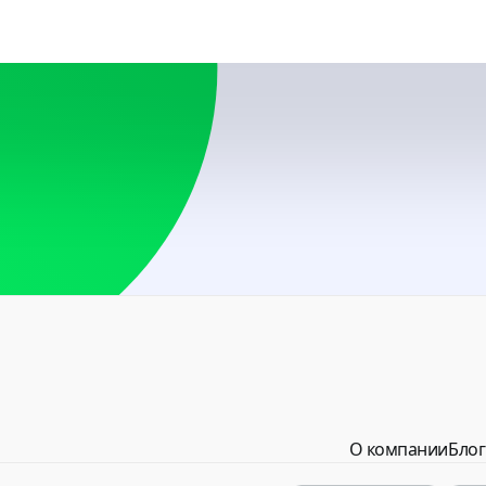
Аргентина
USD
Армения
AMD, USD
Беларусь
BYN, USD
Болгария
USD
Босния и Герцегов
USD
Бразилия
USD
О компании
Блог