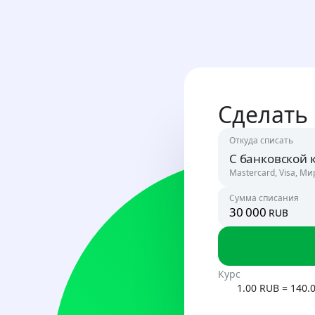
Сделать
Откуда списать
С банковской 
Mastercard, Visa, Ми
Сумма списания
rub
Россия
RUB
Узбекист
Курс
UZS
1.00 RUB = 140.