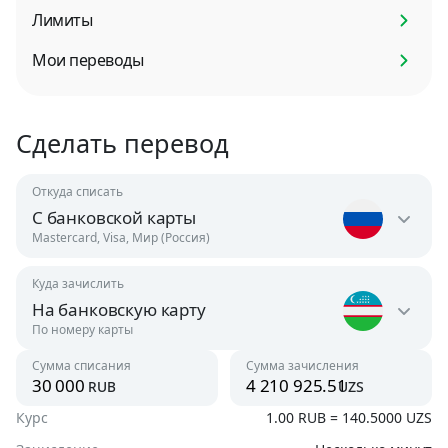
Лимиты
Мои переводы
Сделать перевод
Откуда списать
С банковской карты
Mastercard, Visa, Мир (Россия)
Куда зачислить
Россия
На банковскую карту
RUB
По номеру карты
Узбекистан
Сумма списания
Сумма зачисления
Австрия
rub
uzs
UZS
USD
Курс
1.00 RUB = 140.5000 UZS