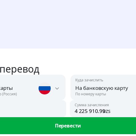
 перевод
Куда зачислить
карты
На банковскую карту
р (Россия)
По номеру карты
Сумма зачисления
uzs
Австрия
USD
Перевести
Азербайджан
ан