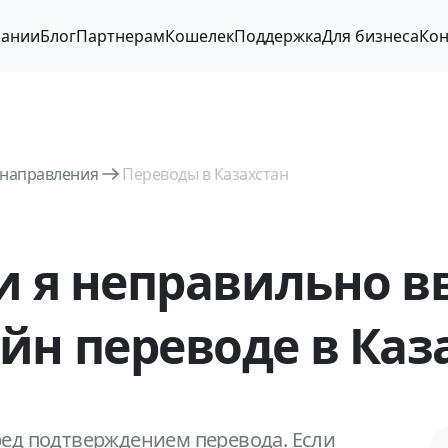
пании
Блог
Партнерам
Кошелек
Поддержка
Для бизнеса
Кон
 направления
Переводы в Казахстан
ли я неправильно в
йн переводе в Каз
ед подтверждением перевода. Если