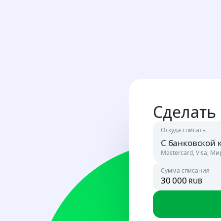
Сделать
Откуда списать
С банковской 
Mastercard, Visa, Ми
Сумма списания
rub
Россия
RUB
Узбекист