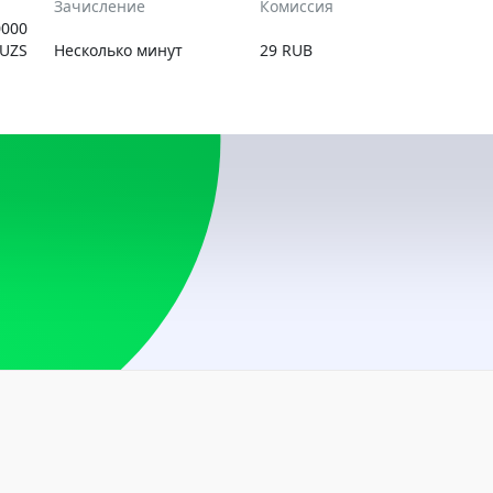
Зачисление
Комиссия
USD, RUB
0000
UZS
Несколько минут
29 RUB
Аргентина
USD
Армения
AMD, USD
Беларусь
BYN, USD
Болгария
USD
Босния и Герцегов
USD
Бразилия