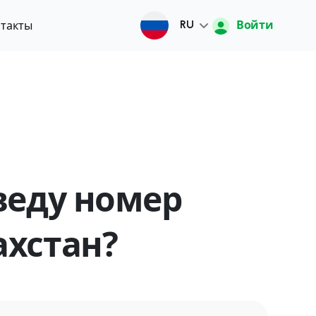
Войти
такты
RU
Русский
O'zbek
English
веду номер
中文
ахстан?