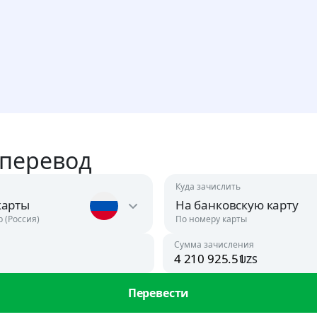
 перевод
Куда зачислить
карты
На банковскую карту
р (Россия)
По номеру карты
Сумма зачисления
uzs
Австрия
USD
Перевести
Азербайджан
ан