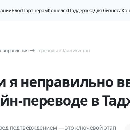
пании
Блог
Партнерам
Кошелек
Поддержка
Для бизнеса
Кон
 направления
Переводы в Таджикистан
ли я неправильно в
йн-переводе в Та
ред подтверждением — это ключевой этап