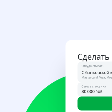
Сделать
Откуда списать
С банковской 
Mastercard, Visa, Ми
Сумма списания
rub
Россия
RUB
Узбекист