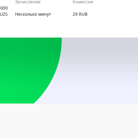
Зачисление
Комиссия
USD, RUB
5000
UZS
Несколько минут
29 RUB
Аргентина
USD
Армения
AMD, USD
Беларусь
BYN, USD
Болгария
USD
Босния и Герцегов
USD
Бразилия