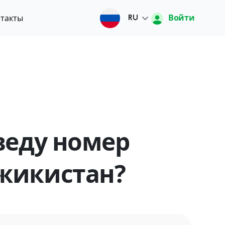
Войти
такты
RU
Русский
O'zbek
English
веду номер
中文
джикистан?