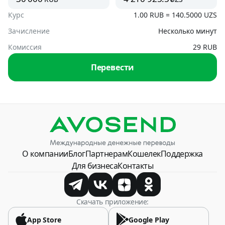
USD
Курс
1.00 RUB = 140.5000 UZS
На банковскую карту
UZS, USD
Зачисление
Несколько минут
Азербайджан
USD, RUB
Комиссия
29 RUB
По номеру телефона
Перевести
UZS
Аргентина
USD
Армения
AMD, USD
Беларусь
О компании
Блог
Партнерам
Кошелек
Поддержка
BYN, USD
Для бизнеса
Контакты
Болгария
USD
Скачать приложение:
Босния и Герцеговина
App Store
Google Play