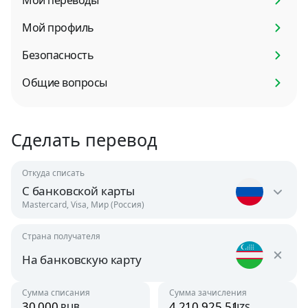
Мои переводы
Мой профиль
Безопасность
Общие вопросы
Сделать перевод
Откуда списать
С банковской карты
Mastercard, Visa, Мир (Россия)
Страна получателя
Россия
RUB
На банковскую карту
Узбекистан
Сумма списания
Сумма зачисления
Австрия
rub
uzs
UZS