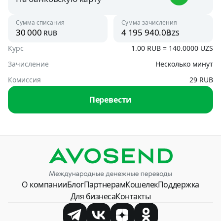
Узбекистан
Сумма списания
Сумма зачисления
Австрия
rub
uzs
UZS
USD
Курс
1.00 RUB = 140.0000 UZS
На банковскую карту
UZS, USD
Зачисление
Несколько минут
Азербайджан
USD, RUB
Комиссия
29 RUB
По номеру телефона
Перевести
UZS
Аргентина
USD
Армения
AMD, USD
Беларусь
О компании
Блог
Партнерам
Кошелек
Поддержка
BYN, USD
Для бизнеса
Контакты
Болгария