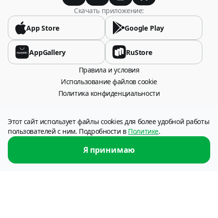
USD
Скачать приложение:
Босния и Герцеговина
App Store
Google Play
USD
AppGallery
RuStore
Бразилия
Правила и условия
USD
Использование файлов cookie
Политика конфиденциальности
Вьетнам
VND, USD
115054, город Москва, Стремянный переулок, дом 26.
Этот сайт использует файлы cookies для более удобной работы
Оператор сервиса: НКО «Платежи и расчеты» (АО), ИНН 6316049606
пользователей с ним. Подробности в
Политике
.
Гана
Услуга по переводу денежных средств предоставляется НКО «Платежи и
расчеты» (АО), (г. Самара). Лицензия Банка России № 3324-Р от 12.01.2018
USD
Я принимаю
г.
Гондурас
USD
Гонконг