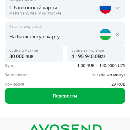
С банковской карты
Mastercard, Visa, Мир (Россия)
Страна получателя
Россия
RUB
На банковскую карту
Узбекистан
Сумма списания
Сумма зачисления
Австрия
rub
uzs
UZS
USD
Курс
1.00 RUB = 140.0000 UZS
На банковскую карту
UZS, USD
Зачисление
Несколько минут
Азербайджан
USD, RUB
Комиссия
29 RUB
По номеру телефона
Перевести
UZS
Аргентина
USD
Армения
AMD, USD