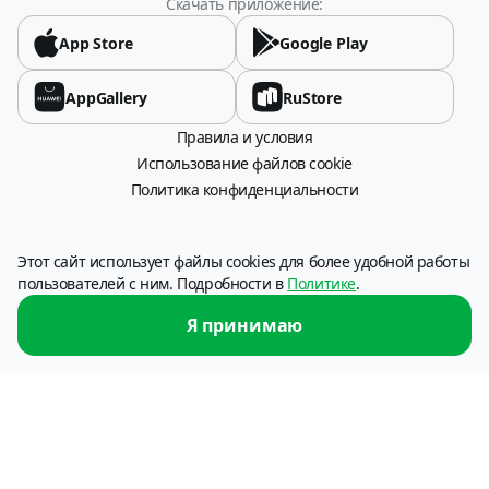
Скачать приложение:
App Store
Google Play
AppGallery
RuStore
Правила и условия
Использование файлов cookie
Политика конфиденциальности
115054, город Москва, Стремянный переулок, дом 26.
Этот сайт использует файлы cookies для более удобной работы
Оператор сервиса: НКО «Платежи и расчеты» (АО), ИНН 6316049606
пользователей с ним. Подробности в
Политике
.
Услуга по переводу денежных средств предоставляется НКО «Платежи и
расчеты» (АО), (г. Самара). Лицензия Банка России № 3324-Р от 12.01.2018
Я принимаю
г.