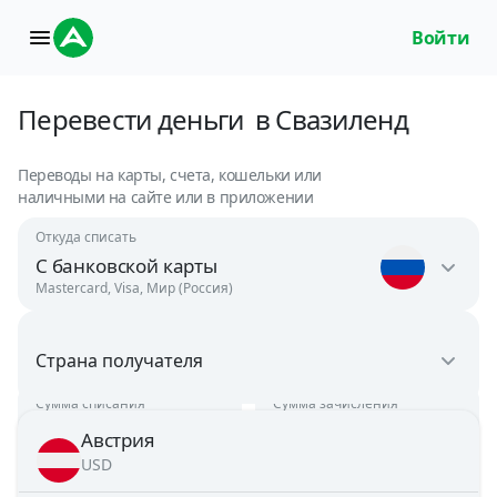
Войти
Перевести деньги
в Свазиленд
Переводы на карты, счета, кошельки или
наличными на сайте или в приложении
Откуда списать
С банковской карты
Mastercard, Visa, Мир (Россия)
Россия
Страна получателя
RUB
Сумма списания
Сумма зачисления
rub
uzs
Узбекистан
Австрия
UZS
Курс
1.00 RUB = 140.5000 UZS
USD
Зачисление
Несколько минут