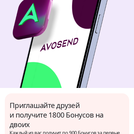
Бразилия
USD
Вьетнам
VND, USD
Гана
USD
Гондурас
USD
Гонконг
USD
Приглашайте друзей
и получите 1800 Бонусов на
Греция
двоих
USD
Каждый из вас получит по 900 Бонусов за первые