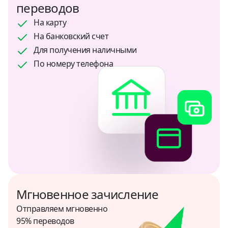
ОАЭ
переводов
USD
На карту
На банковский счет
Перу
Для получения наличными
USD
По номеру телефона
Польша
USD
Россия
RUB
Сальвадор
USD
Саудовская Аравия
Мгновенное зачисление
USD
Отправляем мгновенно
95% переводов
Сербия