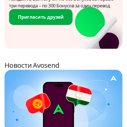
Грузия
три перевода – по 300 Бонусов за один перевод
USD
Пригласить друзей
Доминиканская республика
USD
Египет
USD
Новости Avosend
Замбия
USD
Израиль
USD
Индия
USD