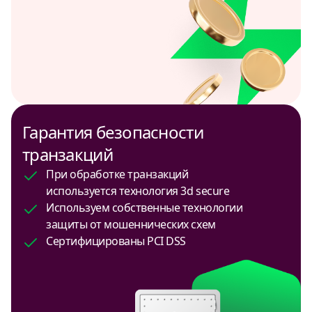
USD
Сингапур
USD
Таджикистан
USD, TJS
Гарантия безопасности
транзакций
Таиланд
USD, THB
При обработке транзакций
используется технология 3d secure
Турция
Используем собственные технологии
USD, TRY
защиты от мошеннических схем
Сертифицированы PCI DSS
Уганда
USD
Узбекистан