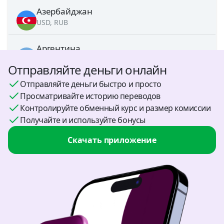
Комиссия
29 RUB
Азербайджан
USD, RUB
Перевести
Аргентина
USD
Отправляйте деньги онлайн
Отправляйте деньги быстро и просто
Армения
Просматривайте историю переводов
AMD, USD
Контролируйте обменный курс и размер комиссии
Получайте и используйте бонусы
Беларусь
BYN, USD
Скачать приложение
Болгария
USD
Босния и Герцеговина
USD