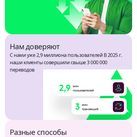
Китай
CNY
Колумбия
USD
Нам доверяют
Коста-Рика
USD
С нами уже 2,9 миллиона пользователей В 2025 г.
наши клиенты совершили свыше 3 000 000
Кыргызстан
переводов
KGS, USD
Марокко
USD
Мексика
USD
Разные способы