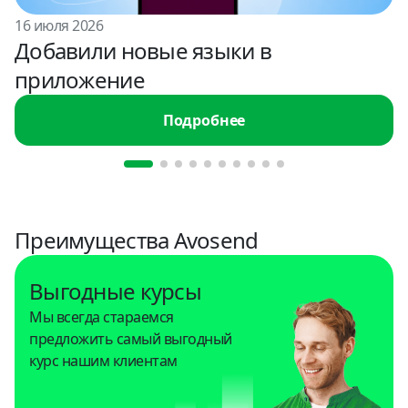
Индонезия
16 июля 2026
USD
Добавили новые языки в
приложение
Иордания
USD
Подробнее
Испания
USD
Италия
USD
Преимущества Avosend
Казахстан
Выгодные курсы
KZT, USD, RUB
Мы всегда стараемся
предложить самый выгодный
Кения
курс нашим клиентам
USD