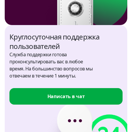
UZS, USD
Филиппины
USD
Круглосуточная поддержка
Финляндия
пользователей
USD
Служба поддержки готова
проконсультировать вас в любое
Шри-Ланка
время. На большинство вопросов мы
USD, LKR
отвечаем в течение 1 минуты.
ЮАР
USD
Написать в чат
Южная Корея
KRW