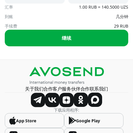
USD
汇率
1.00 RUB = 140.5000 UZS
To card
UZS, USD
到账
几分钟
Armenia
AMD, USD
手续费
29 RUB
By phone number
继续
UZS
Austria
USD
By card number
USD
Azerbaijan
USD, RUB
Belarus
关于我们
合作
客户服务
伙伴合作
联系我们
BYN, USD
Bosnia and Herzegovina
下载应用程序:
USD
App Store
Google Play
Brazil