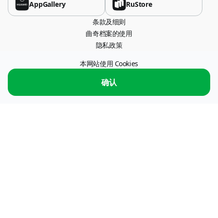
USD
AppGallery
RuStore
条款及细则
Bulgaria
曲奇档案的使用
USD
隐私政策
China
本网站使用 Cookies
办公室地址 115054，莫斯科，斯特雷米亚尼巷，26 号。
CNY
服务运营商："ПС ПРОЦЕССИНГ" 有限责任公司，纳税人识别号 7722773179 信
确认
息交换服务运营商
信息交换服务的运营商
Colombia
USD
Costa Rica
USD
Dominican Republic
USD
Egypt